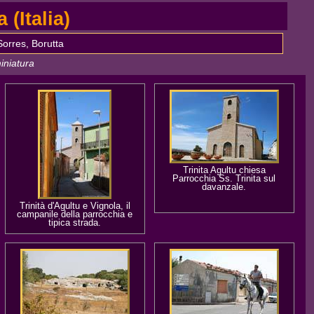
(Italia)
Sorres, Borutta
iniatura
Trinita Agultu chiesa
Parrocchia Ss. Trinita sul
davanzale.
Trinità d'Agultu e Vignola, il
campanile della parrocchia e
tipica strada.