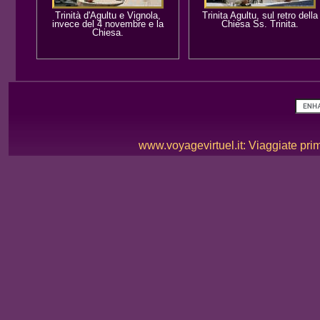
Trinità d'Agultu e Vignola,
Trinita Agultu, sul retro della
invece del 4 novembre e la
Chiesa Ss. Trinita.
Chiesa.
www.voyagevirtuel.it: Viaggiate prima