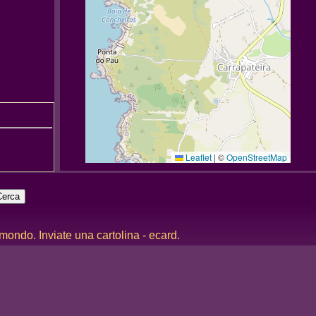
Leaflet
|
©
OpenStreetMap
 mondo. Inviate una cartolina - ecard.