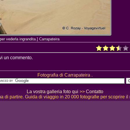
per vederla ingrandita.] Carrapateira
vi un commento.
Fotografia di Carrapateira .
La vostra galleria foto qui
>>
Contatto
 di partire. Guida di viaggio in 20 000 fotografie per scoprire il