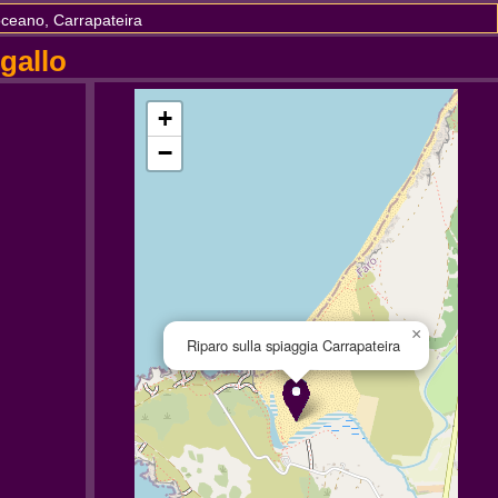
oceano, Carrapateira
gallo
+
−
×
Riparo sulla spiaggia Carrapateira