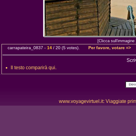
[Clicca sull'immagine 
carrapateira_0837
-
14
/
20
(
5
votes).
Per favore, votare =>
Scri
Il testo comparirà qui.
www.voyagevirtuel.it: Viaggiate prima