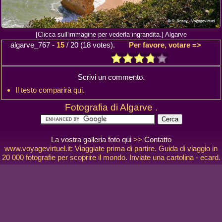
[Clicca sull'immagine per vederla ingrandita.] Algarve
algarve_767
-
15
/
20
(
18
votes).
Per favore, votare =>
Scrivi un commento.
Il testo comparirà qui.
Fotografia di Algarve .
La vostra galleria foto qui
>>
Contatto
www.voyagevirtuel.it: Viaggiate prima di partire. Guida di viaggio in
20 000 fotografie per scoprire il mondo. Inviate una cartolina - ecard.