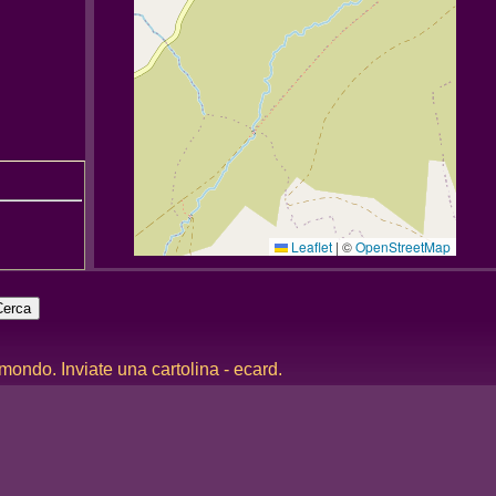
Leaflet
|
©
OpenStreetMap
 mondo. Inviate una cartolina - ecard.