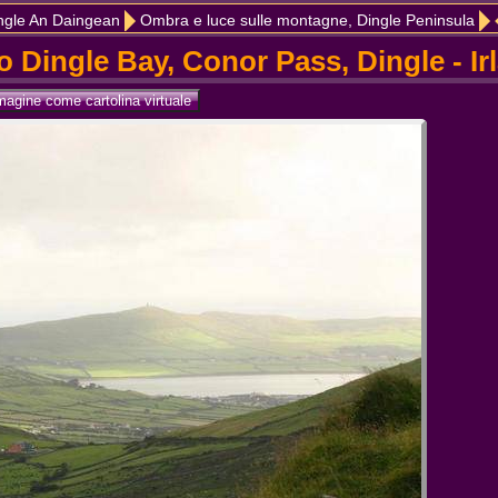
ngle An Daingean
Ombra e luce sulle montagne, Dingle Peninsula
o Dingle Bay, Conor Pass, Dingle - Ir