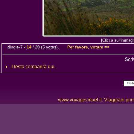
[Clicca sull'immagi
dingle-7
-
14
/
20
(
5
votes).
Per favore, votare =>
Scri
Il testo comparirà qui.
www.voyagevirtuel.it: Viaggiate prima