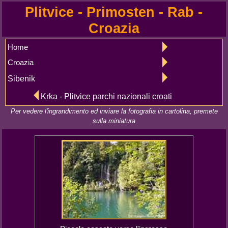
Plitvice - Primosten - Rab -
Croazia
Home
Croazia
Sibenik
Krka - Plitvice parchi nazionali croati
Per vedere l'ingrandimento ed inviare la fotografia in cartolina, premete
sulla miniatura