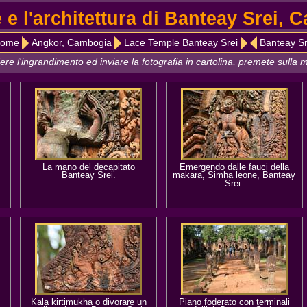
 e l'architettura di Banteay Srei,
ome
Angkor, Cambogia
Lace Temple Banteay Srei
Banteay Sr
ere l'ingrandimento ed inviare la fotografia in cartolina, premete sulla m
La mano del decapitato
Emergendo dalle fauci della
Banteay Srei.
makara, Simha leone, Banteay
Srei.
Kala kirtimukha o divorare un
Piano foderato con terminali