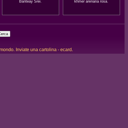
Banteay Srei.
khmer arenaria rosa.
 mondo. Inviate una cartolina - ecard.