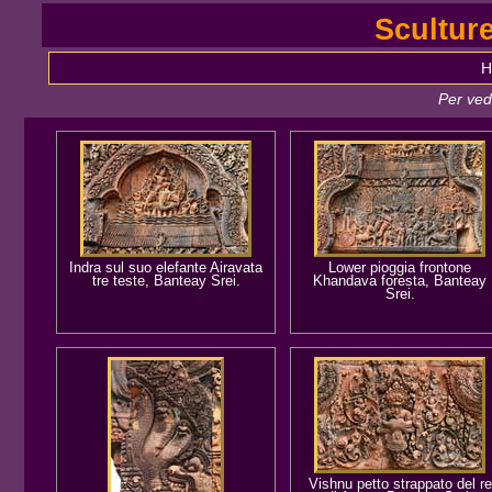
Sculture
H
Per ved
Indra sul suo elefante Airavata
Lower pioggia frontone
tre teste, Banteay Srei.
Khandava foresta, Banteay
Srei.
Vishnu petto strappato del re