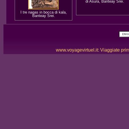
di Asura, Banteay Srei.
I tre nagas in bocca di kala,
Banteay Srei.
www.voyagevirtuel.it: Viaggiate prima